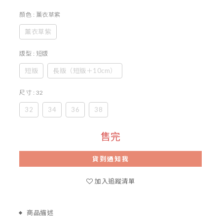
顏色
: 薰衣草紫
薰衣草紫
版型
: 短版
短版
長版（短版＋10cm）
尺寸
: 32
32
34
36
38
售完
貨到通知我
加入追蹤清單
商品描述