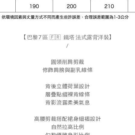
【
7
】
巴黎
區
🇫🇷
鐵塔
法式露背洋裝
/
圓領削肩剪裁
修飾肩膀與副乳線條
背後立體荷葉設計
層疊點綴裸背線條
背影流露柔美氣息
高腰剪裁搭配裙身細褶設計
自然拉高比例
勾勒優雅身形比例