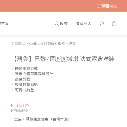
繁體中文
搜尋
會員登入
格首頁
全部商品
>
Stella Lai 訂製設計服飾
>
洋裝
【現貨】巴黎7區🇫🇷鐵塔 法式露背洋裝
・圓領削肩剪裁
・背後立體荷葉露背設計
・高腰剪裁
・後腰鬆緊縮褶
・可拆式胸墊
NT$3,199
NT$3,299
全店，滿額免運優惠（台灣本島）