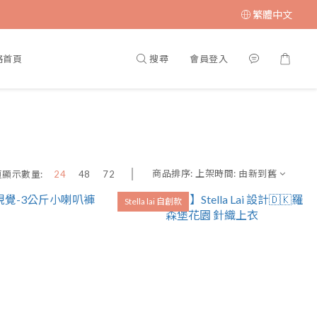
繁體中文
搜尋
會員登入
格首頁
商品排序:
上架時間: 由新到舊
頁顯示數量:
24
48
72
Stella lai 自創款