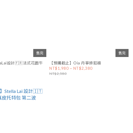
售完
售完
aLai設計🇫🇷法式花園午
【預購截止】Oia 丹寧排釦褲
NT$1,980 ~ NT$2,380
NT$2,580