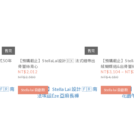
售完
售完
法式50年
【預購截止】StellaLai設計🇩🇰 法式細帶出
【預購截止】Stell
骨蕾絲背心
絨蝴蝶結&出骨蕾
NT$2,012
NT$3,104 ~ NT$
NT$2,580
NT$4,180
Stella lai 自創款
Stella lai 自創款