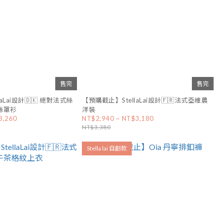
售完
售完
aLai設計🇩🇰 絕對法式絲
【預購截止】StellaLai設計🇫🇷法式亞維農
絲罩衫
洋裝
3,260
NT$2,940 ~ NT$3,180
NT$3,380
Stella lai 自創款