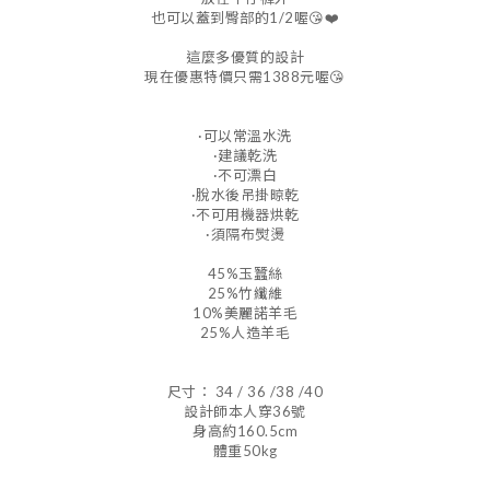
也可以蓋到臀部的1/2喔😘❤️
這麼多優質的設計
現在優惠特價只需1388元喔😘
·可以常溫水洗
·建議乾洗
·不可漂白
·脫水後吊掛晾乾
·不可用機器烘乾
·須隔布熨燙
45%玉蠶絲
25%竹纖維
10%美麗諾羊毛
25%人造羊毛
尺寸： 34 / 36 /38 /40
設計師本人穿36號
身高約160.5cm
體重50kg