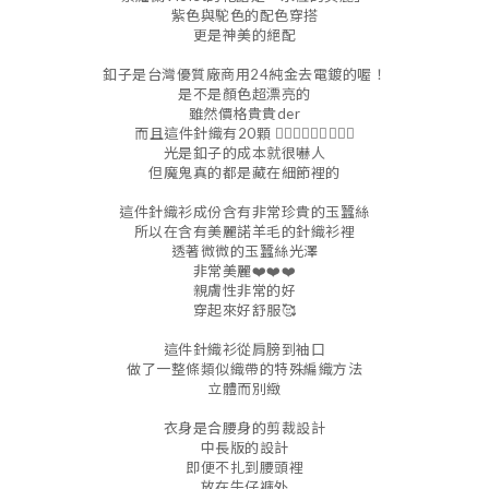
紫色與駝色的配色穿搭
更是神美的絕配
釦子是台灣優質廠商用24純金去電鍍的喔！
是不是顏色超漂亮的
雖然價格貴貴der
而且這件針織有20顆 🤦🏼‍♀️🤦🏼‍♀️🤦🏼‍♀️
光是釦子的成本就很嚇人
但魔鬼真的都是藏在細節裡的
這件針織衫成份含有非常珍貴的玉蠶絲
所以在含有美麗諾羊毛的針織衫裡
透著微微的玉蠶絲光澤
非常美麗❤️❤️❤️
親膚性非常的好
穿起來好舒服🥰
這件針織衫從肩膀到袖口
做了一整條類似織帶的特殊編織方法
立體而別緻
衣身是合腰身的剪裁設計
中長版的設計
即便不扎到腰頭裡
放在牛仔褲外