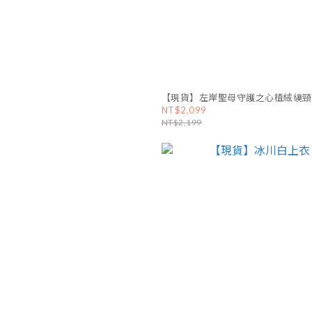
【現貨】左岸聖母守護之心植絨繞頸
NT$2,099
NT$2,199