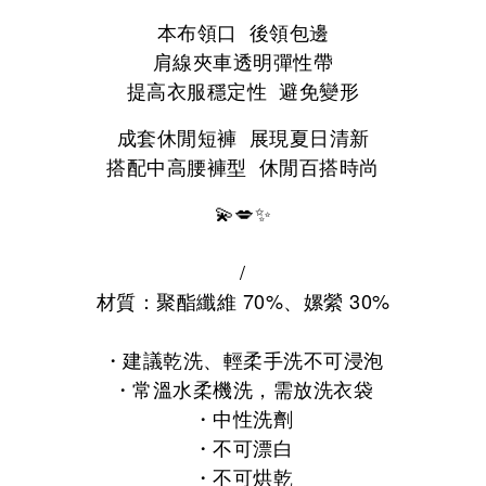
本布領口 後領包邊
肩線夾車透明彈性帶
提高衣服穩定性 避免變形
成套休閒短褲 展現夏日清新
搭配中高腰褲型 休閒百搭時尚
💫💋✨
/
材質：
聚酯纖維 70%、
嫘縈 30%
・
建議乾洗、輕柔手洗不可浸泡
・常溫水柔機洗，
需放洗衣袋
・
中性洗劑
・
不可漂白
・
不可烘乾