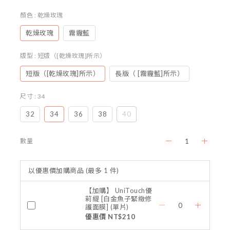
顏色
: 乾燥玫瑰
乾燥玫瑰
霧霾藍
版型
: 短版（[乾燥玫瑰]所示）
短版（[乾燥玫瑰]所示）
長版（ [霧霾藍]所示）
尺寸
: 34
32
34
36
38
40
數量
以優惠價加購商品
(最多 1 件)
【加購】 UniTouch優
莉緹 [白金魚子緊緻修
護面膜] (單片)
優惠價 NT$210