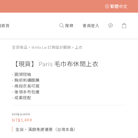
繁體中文
搜尋
會員登入
格首頁
全部商品
>
Stella Lai 訂製設計服飾
>
上衣
【現貨】 Paris 毛巾布休閒上衣
· 圓領短袖
· 胸前刺繡圖騰
· 兩段衣長可選
· 後領本布包邊
· 成套搭配
NT$1,599
NT$1,499
全店，滿額免運優惠（台灣本島）