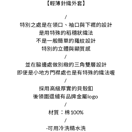
【
輕薄針織外套
】
/
特別之處是在領口、袖口與下襬的設計
是用特殊的稻穗狀織法
不是一般簡單的羅紋設計
特別的立體與顯質感
/
並在脇邊處做別緻的三角雙層設計
即便是小地方門襟處也是有特殊的織法喔
/
採用高級厚實的貝殼釦
後領圍還縫有品牌金屬logo
/
材質：棉100%
/
·可用冷洗精水洗