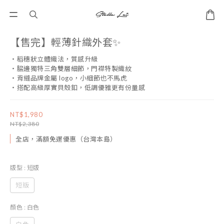
【售完】輕薄針織外套✨
・稻穗狀立體織法，質感升級
・脇邊獨特三角雙層細節，門襟特製織紋
・背縫品牌金屬 logo，小細節也不馬虎
・搭配高級厚實貝殼釦，低調優雅更有份量感
NT$1,980
NT$2,380
全店，滿額免運優惠（台灣本島）
版型
: 短版
短版
顏色
: 白色