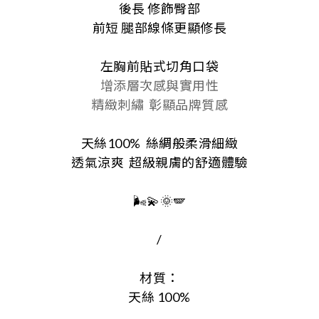
後長 修飾臀部
前短 腿部線條更顯修長
左胸前貼式切角口袋
增添層次感與實用性
精緻刺繡
彰顯品牌質感
天絲100%
絲綢般柔滑細緻
透氣涼爽
超級親膚的舒適體驗
🌬️💫🌞🪽
/
材質：
天絲 100%