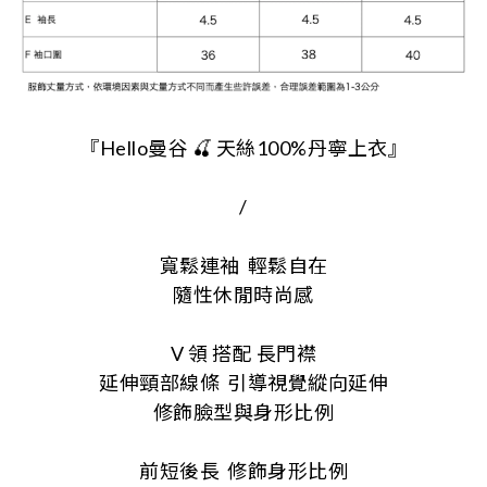
『Hello曼谷 🍒 天絲100%丹寧上衣』
/
寬鬆連袖
輕鬆自在
隨性休閒時尚感
V 領 搭配 長門襟
延伸頸部線條
引導視覺縱向延伸
修飾臉型與身形比例
前短後長
修飾身形比例