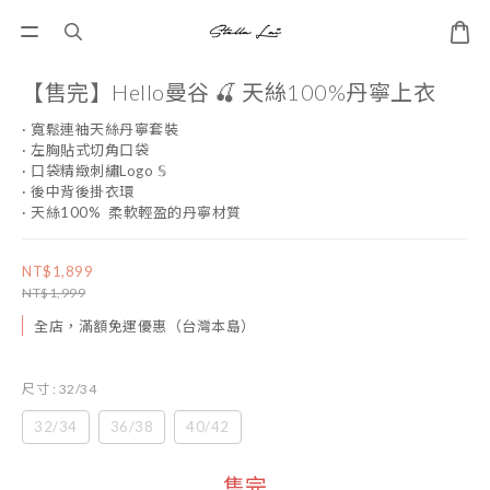
【售完】Hello曼谷 🍒 天絲100%丹寧上衣
· 寬鬆連袖天絲丹寧套裝
· 左胸貼式切角口袋
· 口袋精緻刺繡Logo 𝕊
· 後中背後掛衣環
· 天絲100%  柔軟輕盈的丹寧材質
NT$1,899
NT$1,999
全店，滿額免運優惠（台灣本島）
尺寸
: 32/34
32/34
36/38
40/42
售完