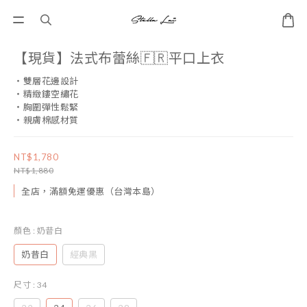
【現貨】法式布蕾絲🇫🇷平口上衣
・雙層花邊設計
・精緻鏤空繡花
・胸圍彈性鬆緊
・親膚棉感材質
NT$1,780
NT$1,880
全店，滿額免運優惠（台灣本島）
顏色
: 奶昔白
奶昔白
經典黑
尺寸
: 34