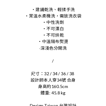
‧建議乾洗、輕揉手洗
‧常溫水柔機洗，需放洗衣袋
‧中性洗劑
‧不可漂白
‧不可烘乾
‧中溫隔布熨燙
‧
深淺色分開洗
/
尺寸：32 / 34 / 36 / 38
設計師本人穿34號 合身
身高約160.5cm
體重: 45.8 kg
Design Taiwan 台灣設計