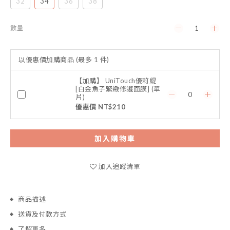
32
34
36
38
數量
以優惠價加購商品
(最多 1 件)
【加購】 UniTouch優莉緹
[白金魚子緊緻修護面膜] (單
片)
優惠價 NT$210
加入購物車
加入追蹤清單
商品描述
送貨及付款方式
了解更多