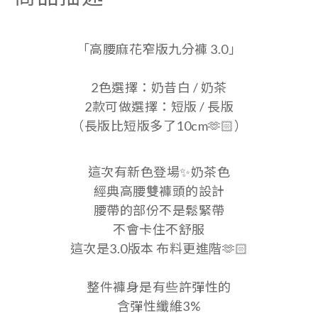
「高腰麻花窄版九分褲 3.0」
2色選擇：奶昔白 / 奶茶
2款可做選擇：短版 / 長版
（長版比短版多了10cm🫶🏻）
這次有新色登場✨奶茶色
經典高腰雙褲頭的設計
腰帶的部份不是鬆緊帶
不會卡住不舒服
這次是3.0版本 布料更進階🫶🏻
整件褲身是有些許彈性的
含彈性纖維3%