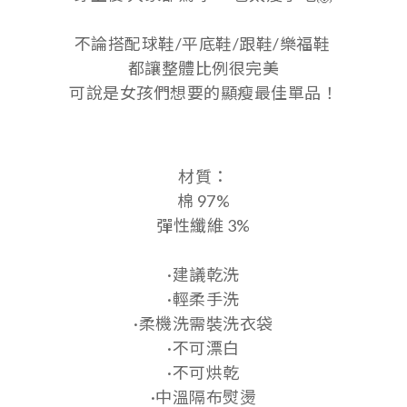
不論搭配球鞋/平底鞋/跟鞋/樂福鞋
都讓整體比例很完美
可說是女孩們想要的顯瘦最佳單品！
材質：
棉 97%
彈性纖維 3%
·建議乾洗
·輕柔手洗
·柔機洗需裝洗衣袋
·不可漂白
·不可烘乾
·中溫隔布熨燙