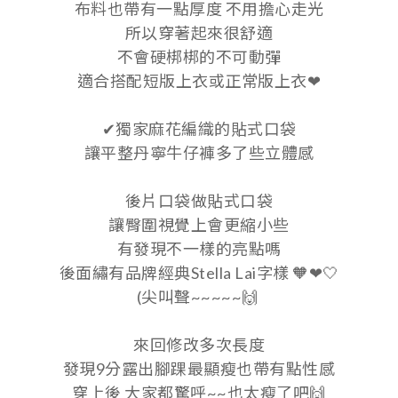
布料也帶有一點厚度 不用擔心走光
所以穿著起來很舒適
不會硬梆梆的不可動彈
適合搭配短版上衣或正常版上衣
❤
獨家麻花編織的貼式口袋
✔
讓平整丹寧牛仔褲多了些立體感
後片口袋做貼式口袋
讓臀圍視覺上會更縮小些
有發現不一樣的亮點嗎
後面繡有品牌經典Stella Lai字樣 🧡❤🤍
(尖叫聲~~~~~🙌
來回修改多次長度
發現9分露出腳踝最顯瘦也帶有點性感
穿上後 大家都驚呼~~也太瘦了吧🙌