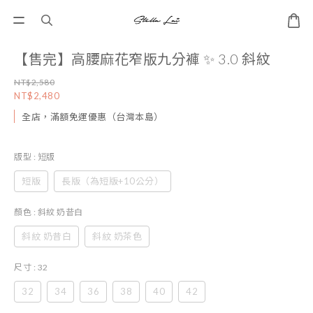
【售完】高腰麻花窄版九分褲 ✨ 3.0 斜紋
NT$2,580
NT$2,480
全店，滿額免運優惠（台灣本島）
版型
: 短版
短版
長版（為短版+10公分）
顏色
: 斜紋 奶昔白
斜紋 奶昔白
斜紋 奶茶色
尺寸
: 32
32
34
36
38
40
42