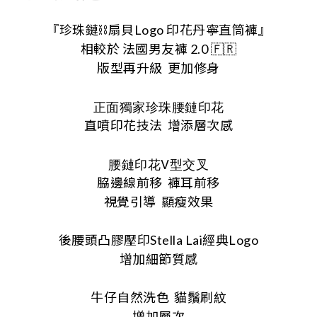
『珍珠鏈⛓️扇貝Logo 印花丹寧直筒褲』
相較於 法國男友褲 2.0 🇫🇷
版型再升級
更加修身
正面獨家珍珠腰鏈印花
直噴印花技法
增添層次感
腰鏈印花V型交叉
脇邊線前移
褲耳前移
視覺引導
顯瘦效果
後腰頭凸膠壓印Stella Lai經典Logo
增加細節質感
牛仔自然洗色
貓鬚刷紋
增加層次