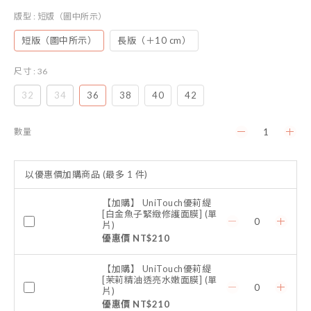
版型
: 短版（圖中所示）
短版（圖中所示）
長版（＋10 cm）
尺寸
: 36
32
34
36
38
40
42
數量
以優惠價加購商品
(最多 1 件)
【加購】 UniTouch優莉緹
[白金魚子緊緻修護面膜] (單
片)
優惠價 NT$210
【加購】 UniTouch優莉緹
[茉莉精油透亮水嫩面膜] (單
片)
優惠價 NT$210