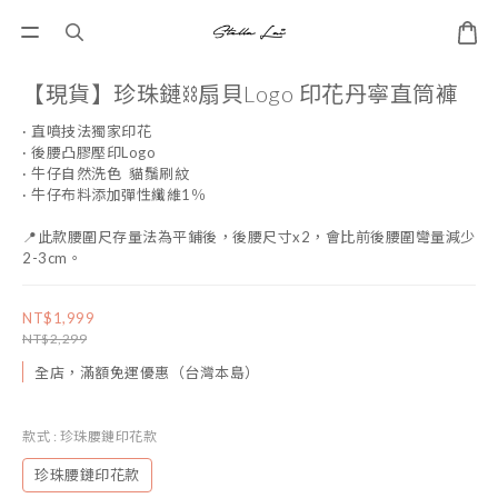
【現貨】珍珠鏈⛓️扇貝Logo 印花丹寧直筒褲
· 直噴技法獨家印花
· 後腰凸膠壓印Logo
· 牛仔自然洗色  貓鬚刷紋
· 牛仔布料添加彈性纖維1％
📍此款腰圍尺存量法為平鋪後，後腰尺寸x2，會比前後腰圍彎量減少
2-3cm。
NT$1,999
NT$2,299
全店，滿額免運優惠（台灣本島）
款式
: 珍珠腰鏈印花款
珍珠腰鏈印花款