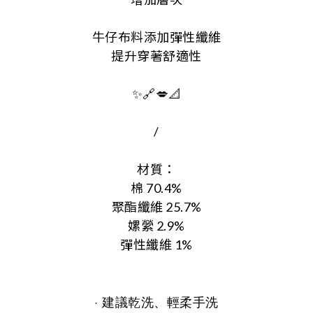
牛仔布料添加彈性纖維
提升穿著舒適性
✨🔗💋📐
/
材質：
棉 70.4%
聚酯纖維 25.7%
嫘縈 2.9%
彈性纖維 1%
· 建議乾洗、輕柔手洗