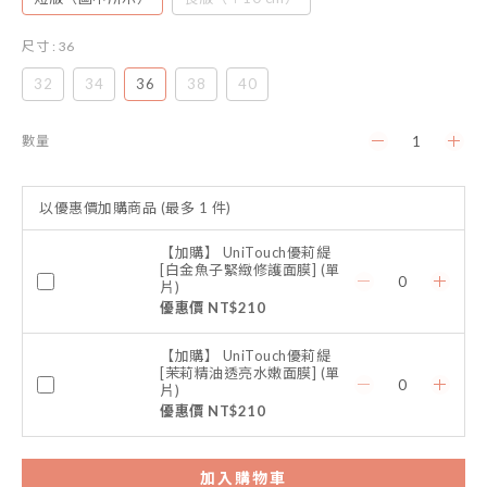
尺寸
: 36
32
34
36
38
40
數量
以優惠價加購商品
(最多 1 件)
【加購】 UniTouch優莉緹
[白金魚子緊緻修護面膜] (單
片)
優惠價 NT$210
【加購】 UniTouch優莉緹
[茉莉精油透亮水嫩面膜] (單
片)
優惠價 NT$210
加入購物車