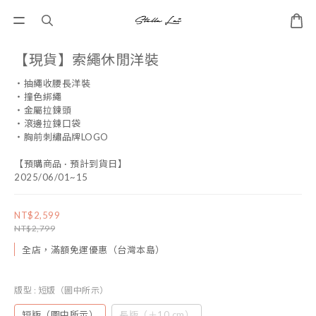
【現貨】索繩休閒洋裝
・抽繩收腰長洋裝
・撞色綁繩
・金屬拉鍊頭
・滾邊拉鍊口袋
・胸前刺繡品牌LOGO
【預購商品 · 預計到貨日】
2025/06/01~15
NT$2,599
NT$2,799
全店，滿額免運優惠（台灣本島）
版型
: 短版（圖中所示）
短版（圖中所示）
長版（＋10 cm）