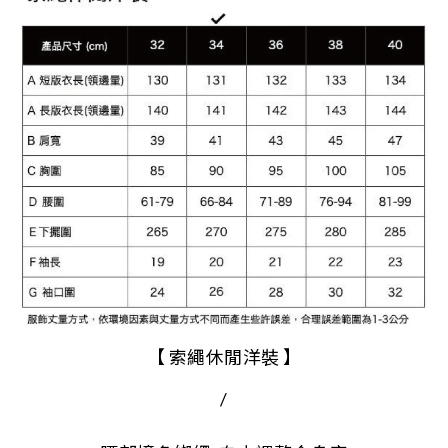
【 索繩休閒洋裝 】
/