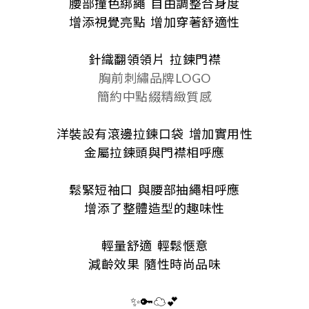
腰部撞色綁繩
自由調整合身度
增添視覺亮點
增加穿著舒適性
針織翻領領片
拉鍊門襟
胸前刺繡品牌LOGO
簡約中點綴精緻質感
洋裝設有滾邊拉鍊口袋
增加實用性
金屬拉鍊頭與門襟相呼應
鬆緊短袖口
與腰部抽繩相呼應
增添了整體造型的趣味性
輕量舒適
輕鬆愜意
減齡效果
隨性時尚品味
✨🔑☁️💕