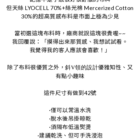
但天絲
LYOCELL 70%+
絲光棉
Mercerized Cotton
30%
的超高質感布料是
市面上極為少見
當初選這塊布料時，
廠商就說這塊很貴喔
~~
我回覆說：
「摸得出來那質感、我想試試看。
我覺得我的客人應該會喜歡！
」
除了布料很優質之外，
優雅知性、
又
斜
V
領的設計
有點小趣味
這件尺寸有做到
42
號
·僅可以常溫水洗
·脫水後吊掛晾乾
·須隔布低溫熨燙
·建議乾洗、但可手洗浸泡