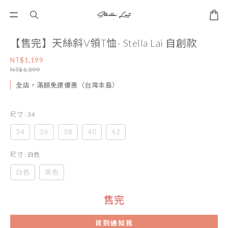
【售完】天絲斜V領T恤- Stella Lai 自創款
NT$1,199
NT$1,399
全店，滿額免運優惠（台灣本島）
尺寸
: 34
34
36
38
40
42
尺寸
: 白色
白色
黑色
售完
貨到通知我