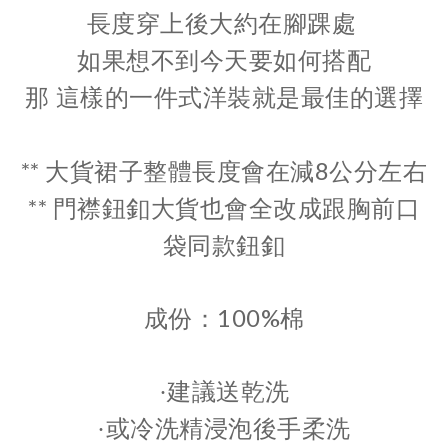
長度穿上後大約在腳踝處
如果想不到今天要如何搭配
那 這樣的一件式洋裝就是最佳的選擇
**
8
大貨裙子整體長度會在減
公分左右
**
門襟鈕釦大貨也會全改成跟胸前口
袋同款鈕釦
100%
成份：
棉
·
建議送乾洗
·
或冷洗精浸泡後手柔洗