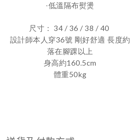
·
低溫隔布熨燙
34 / 36 / 38 / 40
尺寸：
36
設計師本人穿
號 剛好舒適 長度約
落在腳踝以上
160.5cm
身高約
50kg
體重