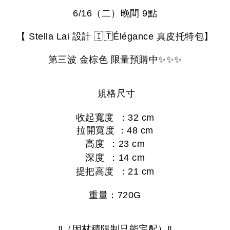
6/16
（二）晚間
9
點
【
Stella Lai
設計
🇮🇹
Élégance
真皮托特包】
第三波 金棕色 限量預購中
✨✨✨
規格尺寸
收起寬度
：
32 cm
拉開寬度
：
48 cm
高度
：
23 cm
深度
：
14 cm
提把高度
：
21 cm
重量：
720G
‼️（因材積限制只能宅配）‼️