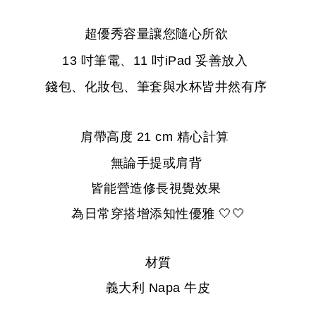
超優秀容量讓您隨心所欲
13
吋筆電、
11
吋
iPad
妥善放入
錢包、化妝包、筆套與水杯皆井然有序
肩帶高度
21 cm
精心計算
無論手提或肩背
皆能營造修長視覺效果
為日常穿搭增添知性優雅
🤍🤍
材質
義大利
Napa
牛皮