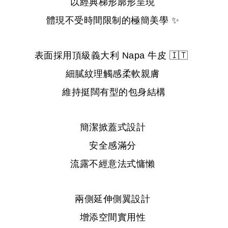
以經典梯形廓形呈現
體現不受時間限制的極簡美學
✨
表面採用頂級義大利
Napa
牛皮
🇮🇹
細膩紋理觸感柔軟親膚
維持挺闊有型的包身結構
簡潔掀蓋式設計
安全感滿分
流露不經意法式慵懶
兩側延伸側翼設計
增添空間實用性