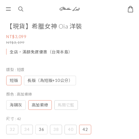
【現貨】希臘女神 Oia 洋裝
NT$3,099
NT$3,199
全店，滿額免運優惠（台灣本島）
版型
: 短版
短版
長版（為短版+10公分）
顏色
: 高加索綠
海鷗灰
高加索綠
馬爾它藍
尺寸
: 42
32
34
36
38
40
42