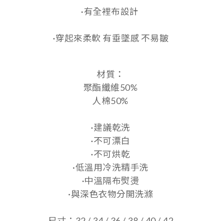
·有全裡布設計
·穿起來柔軟 有垂墜感 不易皺
材質：
聚酯纖維50%
人棉50%
·建議乾洗
·不可漂白
·不可烘乾
·低溫用冷洗精手洗
·中溫隔布熨燙
·與深色衣物分開洗滌
尺寸：32 / 34 / 36 / 38 / 40 / 42