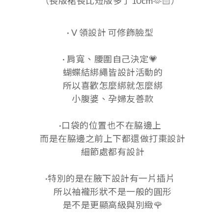
（長版裙長比短版多了10cm🫶🏻）
· V 領設計 可修飾臉型
· 肩寬、腰圍自己決定💗
蝴蝶結綁繩皆設計活動的
所以喜歡怎麼綁就怎麼綁
小腹婆、孕婦友善款
·口袋的位置也不在脇邊上
而是在脇邊之前上下都還做打棗設計
細節處都有設計
·特別的是在腋下設計有一片插片
所以袖襱形狀不是一般的圓形
是不是更顯高級與別緻🌹