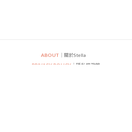
ABOUT
｜關於Stella
PRIVACY POLICY
｜隱私權政策
STOMER SERVICE
｜付款物流｜常見問題｜退換貨政策｜鑑
INE一對一專人線上客服
｜
Mon-Fri (平日) 10:30 - 22:00 Sat (六
FOLLOW US
Copyright © 2018-
2025
Stella Lai