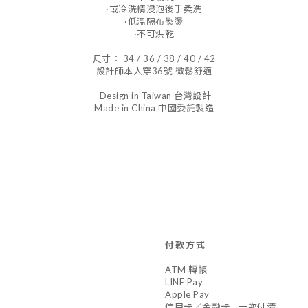
·或冷洗精浸泡後手柔洗
·低溫隔布熨燙
·不可烘乾
尺寸： 34 / 36 / 38 / 40 / 42
設計師本人穿36號 微鬆舒適
Design in Taiwan 台灣設計
Made in China 中國委託製造
付款方式
ATM 轉帳
LINE Pay
Apple Pay
信用卡／金融卡 - 一次付清