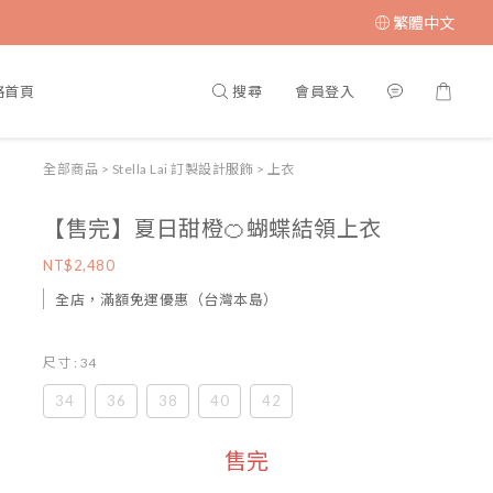
繁體中文
搜尋
會員登入
格首頁
全部商品
>
Stella Lai 訂製設計服飾
>
上衣
【售完】夏日甜橙🍊蝴蝶結領上衣
NT$2,480
全店，滿額免運優惠（台灣本島）
尺寸
: 34
34
36
38
40
42
售完