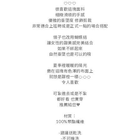
🤍🤍🤍
很喜歡這塊面料
細緻滑順的手感
優雅的垂墜度 修飾剪裁
非常適合上班時或是正式一點的場合搭配
領子也改用蝴蝶結
讓女性的甜美感完美結合
如果不綁起來
自然垂墜也是可以的唷
夏季裡暖暖的陽光
撒在這塊有色澤的布面上
就想是甜橙一樣🍊🍊🍊
令人喜歡
可紮進去或是不紮
都好看 也實穿
推薦給您🧡
材質：
100%聚酯纖維
·建議送乾洗
·不可機洗